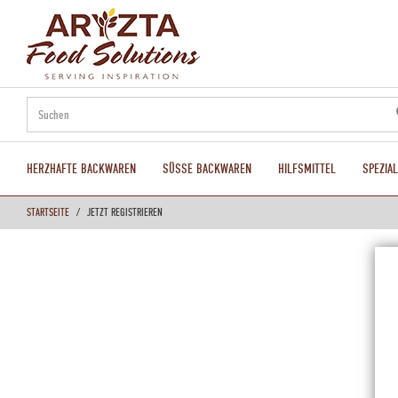
text.skipToContent
text.skipToNavigation
HERZHAFTE BACKWAREN
SÜSSE BACKWAREN
HILFSMITTEL
SPEZIA
STARTSEITE
JETZT REGISTRIEREN