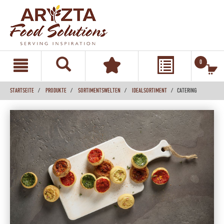
text.skipToContent
text.skipToNavigation
0
STARTSEITE
PRODUKTE
SORTIMENTSWELTEN
IDEALSORTIMENT
CATERING