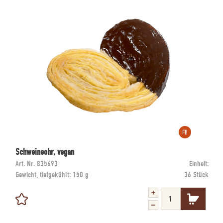
Schweineohr, vegan
Art. Nr.
835693
Einheit:
Gewicht, tiefgekühlt:
150 g
36 Stück