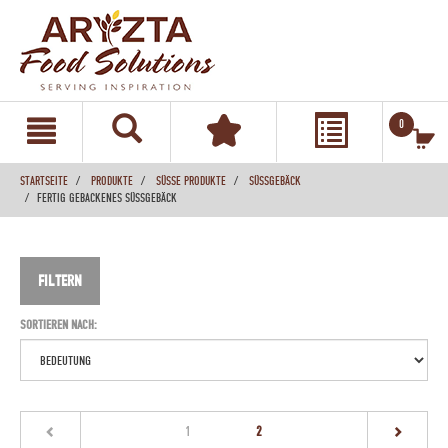
text.skipToContent
text.skipToNavigation
0
STARTSEITE
PRODUKTE
SÜSSE PRODUKTE
SÜSSGEBÄCK
FERTIG GEBACKENES SÜSSGEBÄCK
FILTERN
SORTIEREN NACH:
(current)
1
2