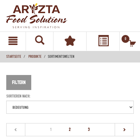
text.skipToContent
text.skipToNavigation
0
STARTSEITE
PRODUKTE
SORTIMENTSWELTEN
FILTERN
SORTIEREN NACH:
(current)
1
2
3