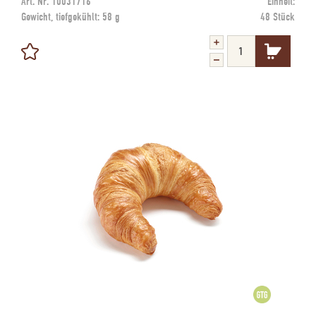
Art. Nr.
10031716
Einheit:
Gewicht, tiefgekühlt:
58 g
48 Stück