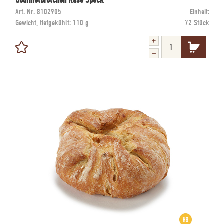
Gourmetbrötchen Käse Speck
Art. Nr.
8102905
Einheit:
Gewicht, tiefgekühlt:
110 g
72 Stück