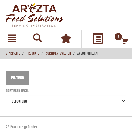
text.skipToContent
text.skipToNavigation
0
STARTSEITE
PRODUKTE
SORTIMENTSWELTEN
SAISON: GRILLEN
FILTERN
SORTIEREN NACH:
23 Produkte gefunden