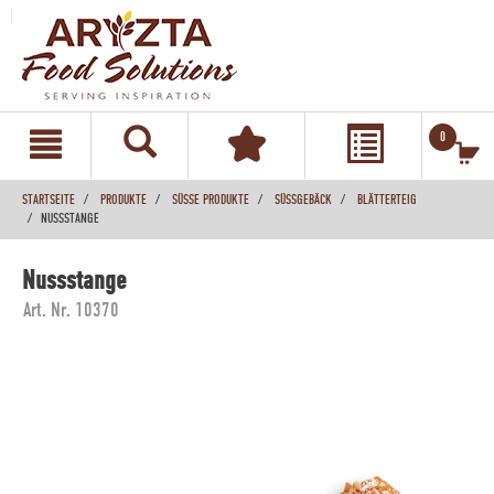
text.skipToContent
text.skipToNavigation
0
STARTSEITE
PRODUKTE
SÜSSE PRODUKTE
SÜSSGEBÄCK
BLÄTTERTEIG
NUSSSTANGE
Nussstange
Art. Nr. 10370