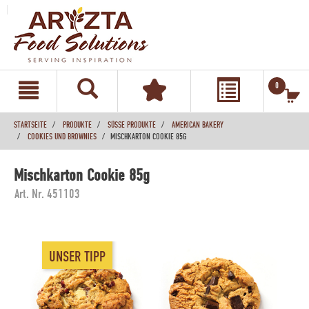
text.skipToContent
text.skipToNavigation
0
STARTSEITE
PRODUKTE
SÜSSE PRODUKTE
AMERICAN BAKERY
COOKIES UND BROWNIES
MISCHKARTON COOKIE 85G
Mischkarton Cookie 85g
Art. Nr. 451103
UNSER TIPP