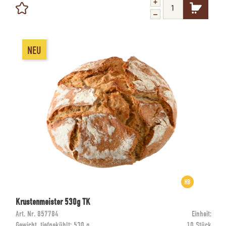
NEU
Krustenmeister 530g TK
Art. Nr.
857784
Einheit:
Gewicht, tiefgekühlt:
530 g
10 Stück