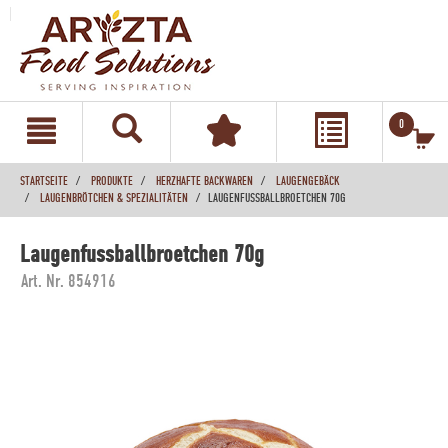
text.skipToContent
text.skipToNavigation
0
STARTSEITE
PRODUKTE
HERZHAFTE BACKWAREN
LAUGENGEBÄCK
LAUGENBRÖTCHEN & SPEZIALITÄTEN
LAUGENFUSSBALLBROETCHEN 70G
Laugenfussballbroetchen 70g
Art. Nr. 854916