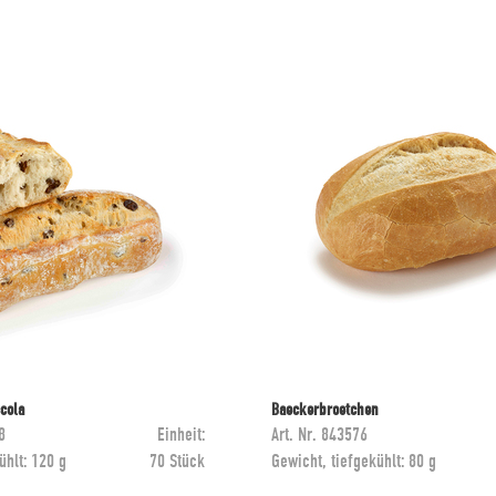
ccola
Baeckerbroetchen
8
Einheit:
Art. Nr.
843576
ühlt:
120 g
70 Stück
Gewicht, tiefgekühlt:
80 g