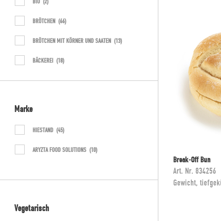
BIO
(2)
BRÖTCHEN
(66)
BRÖTCHEN MIT KÖRNER UND SAATEN
(13)
BÄCKEREI
(18)
CATERING
(15)
HEALTHCARE
(12)
Marke
HERZHAFT FERTIG GEBACKEN
(9)
HIESTAND
(45)
HERZHAFT FERTIG GEBACKEN
(3)
ARYZTA FOOD SOLUTIONS
(10)
Break-Off Bun
HERZHAFTE BACKWAREN
(66)
Art. Nr.
834256
HOTELLERIE
(5)
Gewicht, tiefgek
IDEALSORTIMENT
(33)
Vegetarisch
INTERNATIONALE SPEZIALITÄTEN & BUNS
(12)