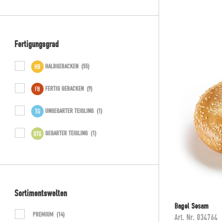
SORTIMENTSWELTEN
(44)
SPEZIALITÄTEN
(31)
Fertigungsgrad
SPEZIALPRODUKTE
(50)
HALBGEBACKEN
(55)
TANKSTELLE
(20)
FERTIG GEBACKEN
(9)
VEGAN
(24)
UNGEGARTER TEIGLING
(1)
GEGARTER TEIGLING
(1)
Sortimentswelten
Bagel Sesam
PREMIUM
(14)
Art. Nr.
834764