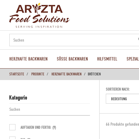
text.skipToContent
text.skipToNavigation
HERZHAFTE BACKWAREN
SÜSSE BACKWAREN
HILFSMITTEL
SPEZIA
STARTSEITE
PRODUKTE
HERZHAFTE BACKWAREN
BRÖTCHEN
SORTIEREN NACH:
Kategorie
66 Produkte gefunde
AUFTAUEN UND FERTIG
(9)