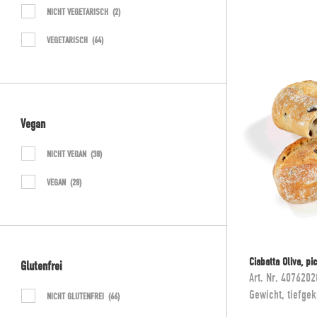
NICHT VEGETARISCH
(2)
KLASSIK
(11)
VEGETARISCH
(64)
KLASSISCHE BRÖTCHEN
(8)
LAKTOSEFREI
(44)
MINI BRÖTCHEN
(2)
Vegan
NEU IM SORTIMENT
(5)
NICHT VEGAN
(38)
NEUPRODUKTE
(4)
VEGAN
(28)
PREMIUM
(14)
PRODUKTE
(66)
SAISON: GRILLEN
(12)
Ciabatta Oliva, pi
Glutenfrei
Art. Nr.
4076202
SCHULEN / MENSEN
(7)
Gewicht, tiefgek
NICHT GLUTENFREI
(66)
SORTIMENTSVERÄNDERUNG
(1)