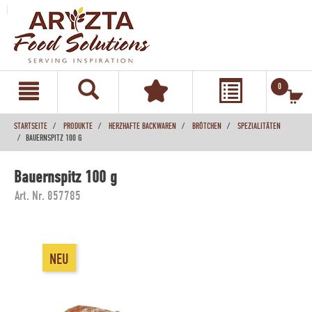
text.skipToContent
text.skipToNavigation
0
STARTSEITE
PRODUKTE
HERZHAFTE BACKWAREN
BRÖTCHEN
SPEZIALITÄTEN
BAUERNSPITZ 100 G
Bauernspitz 100 g
Art. Nr. 857785
NEU