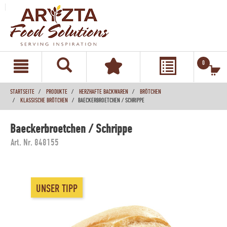
text.skipToContent
text.skipToNavigation
0
STARTSEITE
PRODUKTE
HERZHAFTE BACKWAREN
BRÖTCHEN
KLASSISCHE BRÖTCHEN
BAECKERBROETCHEN / SCHRIPPE
Baeckerbroetchen / Schrippe
Art. Nr. 848155
UNSER TIPP