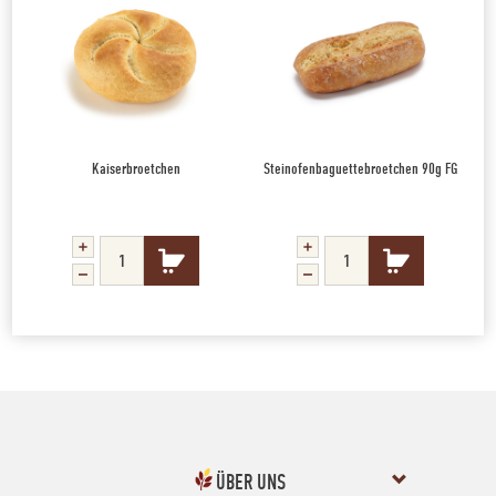
Kaiserbroetchen
Steinofenbaguettebroetchen 90g FG
ÜBER UNS