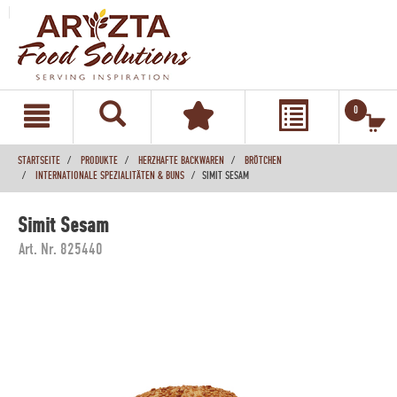
text.skipToContent
text.skipToNavigation
0
STARTSEITE
PRODUKTE
HERZHAFTE BACKWAREN
BRÖTCHEN
INTERNATIONALE SPEZIALITÄTEN & BUNS
SIMIT SESAM
Simit Sesam
Art. Nr. 825440