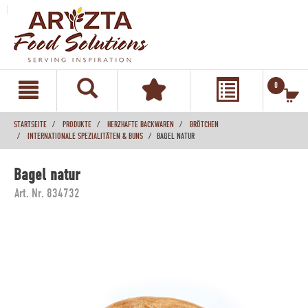
text.skipToContent
text.skipToNavigation
0
STARTSEITE
PRODUKTE
HERZHAFTE BACKWAREN
BRÖTCHEN
INTERNATIONALE SPEZIALITÄTEN & BUNS
BAGEL NATUR
Bagel natur
Art. Nr. 834732