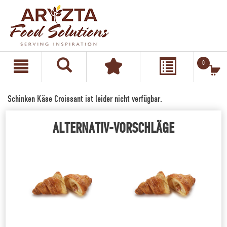
text.skipToContent
text.skipToNavigation
0
Schinken Käse Croissant ist leider nicht verfügbar.
ALTERNATIV-VORSCHLÄGE